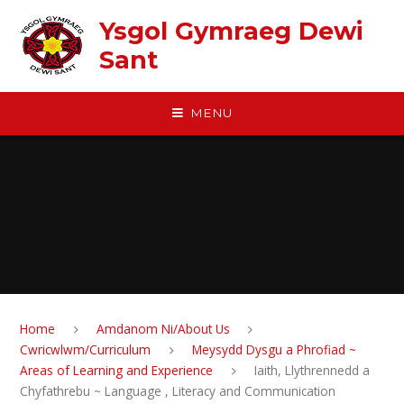
Skip to content ↓
Ysgol Gymraeg Dewi
Sant
MENU
Home
Amdanom Ni/About Us
Cwricwlwm/Curriculum
Meysydd Dysgu a Phrofiad ~
Areas of Learning and Experience
Iaith, Llythrennedd a
Chyfathrebu ~ Language , Literacy and Communication