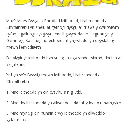
Mae’r Maes Dysgu a Phrofiad
Ieithoedd, Llythrennedd a
Chyfathrebu
yn anelu at gefnogi dysgu ar draws y cwricwlwm
cyfan a galluogi dysgwyr i ennill gwybodaeth a sgiliau yn y
Gymraeg, Saesneg
ac
ieithoedd rhyngwladol
yn ogystal ag
mewn llenyddiaeth.
Datblygir yr ieithoedd hyn yn sgiliau
gwrando, siarad, darllen ac
ysgrifennu.
Yr Hyn sy'n Bwysig mewn Ieithoedd, Llythrennedd a
Chyfathrebu
1. Mae ieithoedd yn ein cysylltu a'n gilydd.
2. Mae deall ieithoedd yn allweddol i ddeall y byd o'n hamgylch.
3. Mae mynegi ein hunain drwy ieithoedd yn allweddol i
gyfathrebu.