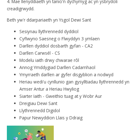
4. Mae llenyddiaeth yn tanio'n dychymyg ac yn ysbrydoli
creadigrwydd.
Beth yw'r ddarpariaeth yn Ysgol Dewi Sant
Sesiynau llythrennedd dyddiol
Cyflwyno Saesneg o Flwyddyn 3 ymlaen
Darllen dyddiol dosbarth gyfan - CA2
Darllen Carwsél - CS
Modelu iaith drwy chwarae rôl
Annog Ymddygiad Darllen Cadarnhaol
Ymyrraeth darllen ar gyfer disgyblion a nodwyd
Heriau wedi'u cynllunio gan gysylltiadau llythrennedd yn
Amser Antur a Heriau Hwyliog
Siarter Iaith - Gweithio tuag at y Wobr Aur
Dreigiau Dewi Sant
Llythrennedd Digidol
Papur Newyddion Llais y Ddraig