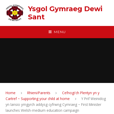
Skip to content ↓
Ysgol Gymraeg Dewi
Sant
MENU
Home
Rhieni/Parents
Cefnogi'ch Plentyn yn y
Cartref ~ Supporting your child at home
Y Prif Weinidog
yn lansio ymgyrch addysg cyfrwng Cymraeg ~ First Minister
launches Welsh-medium education campaign