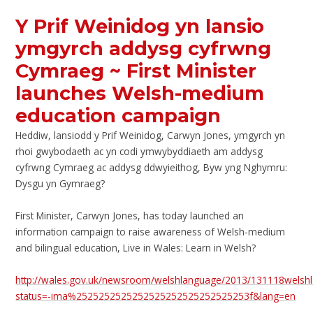
Y Prif Weinidog yn lansio
ymgyrch addysg cyfrwng
Cymraeg ~ First Minister
launches Welsh-medium
education campaign
Heddiw, lansiodd y Prif Weinidog, Carwyn Jones, ymgyrch yn
rhoi gwybodaeth ac yn codi ymwybyddiaeth am addysg
cyfrwng Cymraeg ac addysg ddwyieithog, Byw yng Nghymru:
Dysgu yn Gymraeg?
First Minister, Carwyn Jones, has today launched an
information campaign to raise awareness of Welsh-medium
and bilingual education, Live in Wales: Learn in Welsh?
http://wales.gov.uk/newsroom/welshlanguage/2013/131118welshl
status=-ima%2525252525252525252525252525253f&lang=en