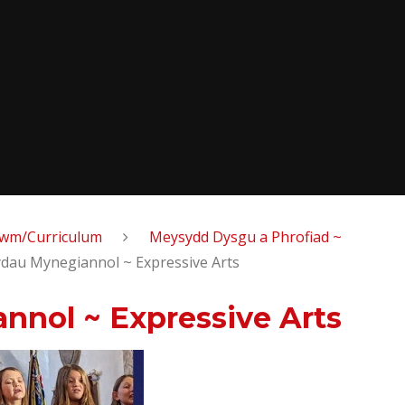
lwm/Curriculum
Meysydd Dysgu a Phrofiad ~
ydau Mynegiannol ~ Expressive Arts
nnol ~ Expressive Arts