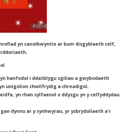
rofiad yn canolbwyntio ar bum disgyblaeth
celf,
erddoriaeth
.
nol
yn hanfodol i ddatblygu sgiliau a gwybodaeth
yn unigolion chwilfrydig a chreadigol.
leidfa, yn rhan sylfaenol o ddysgu yn y celfyddydau
gan dynnu ar y synhwyrau, yr ysbrydoliaeth a'r