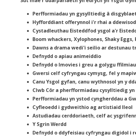
Sut mae'r ddarpariaeth yn edrych yn Ysgol Gy
Perfformiadau yn gysylltiedig â disgyblae
Hyfforddiant offerynnol i'r rhai a ddewiso
Cystadleuthau Eisteddfod ysgol a'r Eistedd
Boom whackers, Xylophones, Shaky Eggs, R
Dawns a drama wedi'i seilio ar destunau 
Defnydd o apiau animeiddio
Defnydd o Imovies i greu a golygu ffilmia
Gwersi celf cyfryngau cymysg, fel y mapiw
Canu Ysgol gyfan, canu wythnosol yn y dd
Clwb Côr a pherfformiadau cysylltiedig y
Perfformiadau yn ystod cyngherddau a G
Cyfleoedd i gydweithio ag artistiaid lleol
Astudiadau cerddoriaeth, celf ac ysgrife
Y Sgrin Werdd
Defnydd o ddyfeisiau cyfryngau digidol i r