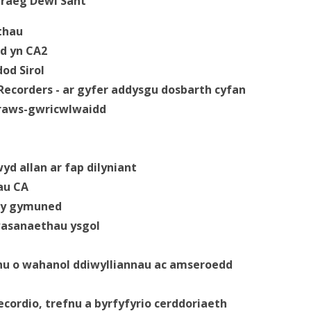
mraeg Dewi Sant
thau
dd yn CA2
od Sirol
ecorders - ar gyfer addysgu dosbarth cyfan
traws-gwricwlwaidd
u
yd allan ar fap dilyniant
au CA
n y gymuned
wasanaethau ysgol
nnu o wahanol ddiwylliannau ac amseroedd
ecordio, trefnu a byrfyfyrio cerddoriaeth