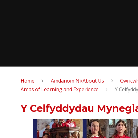
Home
Amdanom Ni/About Us
Cwricw
Areas of Learning and Experience
Y Celfydd
Y Celfyddydau Mynegia