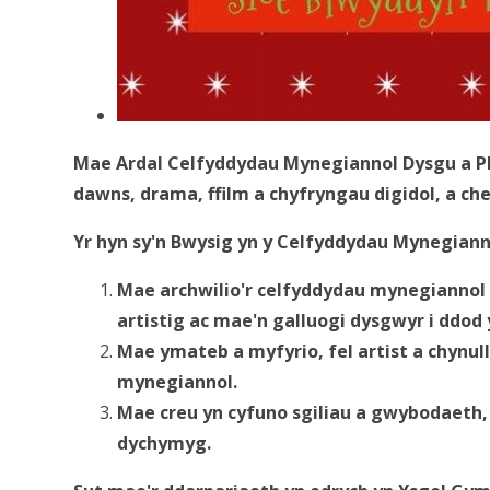
Mae Ardal Celfyddydau Mynegiannol Dysgu a Ph
dawns, drama, ffilm a chyfryngau digidol, a ch
Yr hyn sy'n Bwysig yn y Celfyddydau Mynegian
Mae archwilio'r celfyddydau mynegiannol 
artistig ac mae'n galluogi dysgwyr i ddod 
Mae ymateb a myfyrio, fel artist a chynul
mynegiannol.
Mae creu yn cyfuno sgiliau a gwybodaeth, 
dychymyg
.