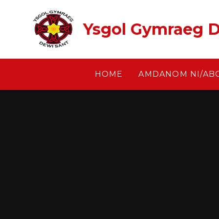
Skip to content ↓
Ysgol Gymraeg D
HOME
AMDANOM NI/AB