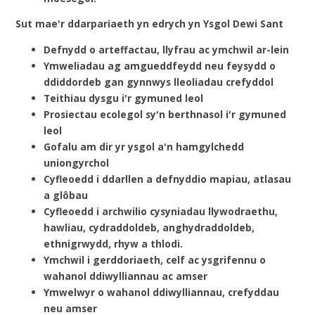
Sut mae'r ddarpariaeth yn edrych yn Ysgol Dewi Sant
Defnydd o arteffactau, llyfrau ac ymchwil ar-lein
Ymweliadau ag amgueddfeydd neu feysydd o
ddiddordeb gan gynnwys lleoliadau crefyddol
Teithiau dysgu i'r gymuned leol
Prosiectau ecolegol sy'n berthnasol i'r gymuned
leol
Gofalu am dir yr ysgol a'n hamgylchedd
uniongyrchol
Cyfleoedd i ddarllen a defnyddio mapiau, atlasau
a glôbau
Cyfleoedd i archwilio cysyniadau llywodraethu,
hawliau, cydraddoldeb, anghydraddoldeb,
ethnigrwydd, rhyw a thlodi.
Ymchwil i gerddoriaeth, celf ac ysgrifennu o
wahanol ddiwylliannau ac amser
Ymwelwyr o wahanol ddiwylliannau, crefyddau
neu amser