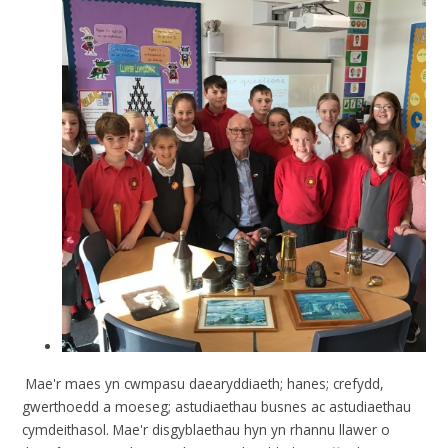
Mae'r maes yn cwmpasu daearyddiaeth;
hanes; crefydd,
gwerthoedd a moeseg; astudiaethau busnes ac astudiaethau
cymdeithasol
.
Mae'r disgyblaethau hyn yn rhannu llawer o