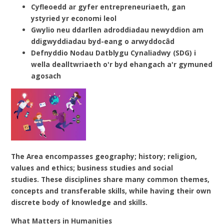
Cyfleoedd ar gyfer entrepreneuriaeth, gan
ystyried yr economi leol
Gwylio neu ddarllen adroddiadau newyddion am
ddigwyddiadau byd-eang o arwyddocâd
Defnyddio Nodau Datblygu Cynaliadwy (SDG) i
wella dealltwriaeth o'r byd ehangach a'r gymuned
agosach
The Area encompasses
geography; history; religion,
values and ethics; business studies and social
studies.
These disciplines share many common themes,
concepts and transferable skills, while having their own
discrete body of knowledge and skills.
What Matters in Humanities