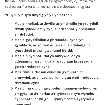
themâu, cysyniadau a sgiliau trosglwyddadwy cyffredin, tra'n
cael eu corff arwahanol eu hunain o wybodaeth a sgiliau.
Yr Hyn Sy'n sy'n Bwysig yn y Dyniaethau
Mae ymholiad, archwilio ac ymchwilio yn ysbrydoli
chwilfrydedd am y byd, ei orffennol, y presennol
a'r dyfodol.
Mae digwyddiadau a phrofiadau dynol yn
gymhleth, ac yn cael eu gweld, eu dehongli a'u
cynrychioli mewn gwahanol ffyrdd.
Mae ein byd naturiol yn amrywiol ac yn
ddeinamig, wedi'i ddylanwadu gan brosesau a
gweithredoedd dynol.
Mae cymdeithasau dynol yn gymhleth ac
amrywiol, ac yn cael eu llunio gan weithredoedd a
chredoau dynol.
Mae dinasyddion gwybodus, hunanymwybodol yn
ymgysylltu â'r heriau a'r cyfleoedd sy'n wynebu
dynoliaeth, ac yn gallu cymryd camau ystyriol a
moesegol.