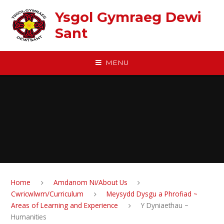
Skip to content ↓
Ysgol Gymraeg Dewi
Sant
MENU
Home
Amdanom Ni/About Us
Cwricwlwm/Curriculum
Meysydd Dysgu a Phrofiad ~
Areas of Learning and Experience
Y Dyniaethau ~
Humanities